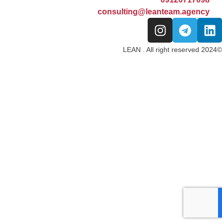
consulting@leanteam.agency
©2024 