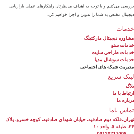
رسی می‌کنیم و با توجه به اهداف مدنظرتان راهکارهای عملی بازاریابی
جیتال مختص به شما را تدوین و اجرا خواهیم کرد.
دمات
اوره دیجیتال مارکتینگ
دمات سئو
دمات طراحی سایت
دمات سوشال مدیا
یریت شبکه های اجتماعی
ینک سریع
اگ
تباط با ما
باره ما
ماس باما
ران،فلکه دوم صادقیه، خیابان شهدای صادقیه، کوچه خسرو، پلاک
۵، واحد ۱۰
09120717098