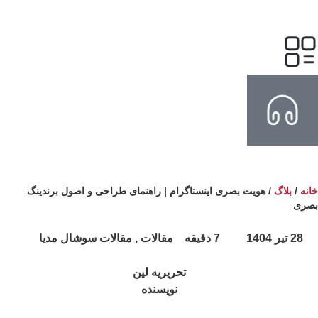
نه
/
بلاگ
/
هویت بصری اینستاگرام | راهنمای طراحی و اصول برندینگ
صری
28 تیر 1404
7 دقیقه
مقالات , مقالات سوشال مدیا
تحریریه لین
نویسنده