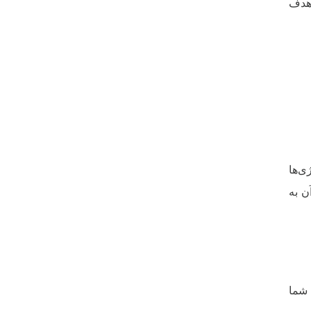
 هدف
ی‌ها
ن به
 شما