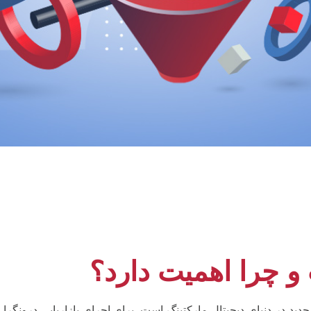
و چرا اهمیت دارد؟
inbound ، یکی از مفاهیم نسبتا جدید در دنیای دیجیتال مارکتینگ است. برای اجرای بازاریابی درونگرا