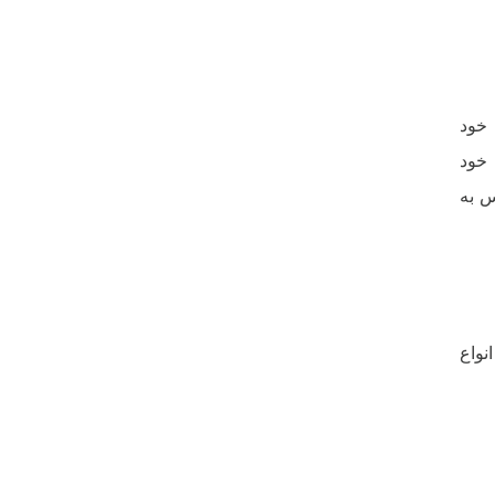
 خود
 خود
س به
نواع