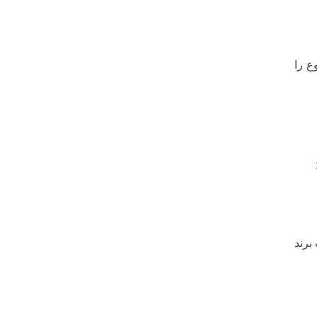
ع را
برند