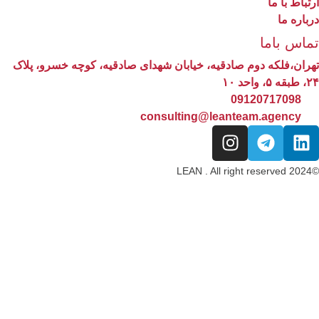
تباط با ما
باره ما
ماس باما
ران،فلکه دوم صادقیه، خیابان شهدای صادقیه، کوچه خسرو، پلاک
۵، واحد ۱۰
09120717098
consulting@leanteam.agency
©2024 